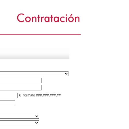
€
formato ###.###.###,##