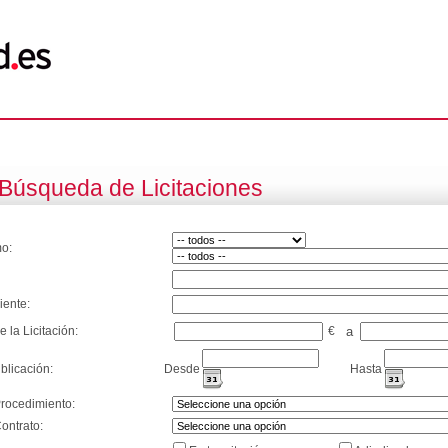
Búsqueda de Licitaciones
o:
iente:
e la Licitación:
€
a
blicación:
Desde
Hasta
Procedimiento:
ontrato: