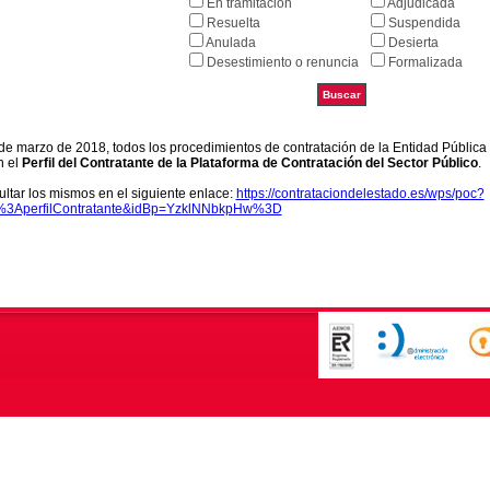
En tramitación
Adjudicada
Resuelta
Suspendida
Anulada
Desierta
Desestimiento o renuncia
Formalizada
9 de marzo de 2018, todos los procedimientos de contratación de la Entidad Pública
n el
Perfil del Contratante de la Plataforma de Contratación del Sector Público
.
ltar los mismos en el siguiente enlace:
https://contrataciondelestado.es/wps/poc?
k%3AperfilContratante&idBp=YzklNNbkpHw%3D