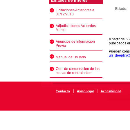
Enlaces de interés
Estado:
Licitaciones Anteriores a
01/12/2013
Adjudicaciones Acuerdos
Marco
A partir del 
Anuncios de Informacion
publicados e
Previa
Pueden consu
uri=deeplin
Manual de Usuario
Cert. de composicion de las
mesas de contratacion
|
|
Contacto
Aviso legal
Accesibilidad