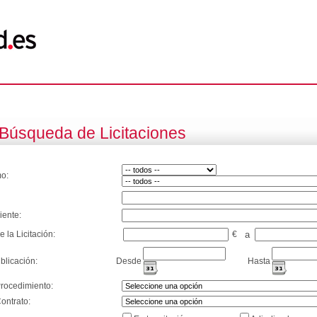
Búsqueda de Licitaciones
o:
iente:
e la Licitación:
€
a
blicación:
Desde
Hasta
Procedimiento:
ontrato: