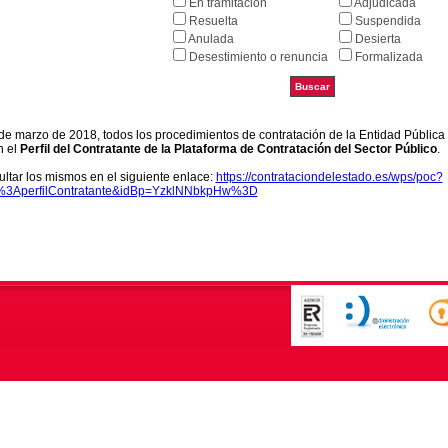
En tramitación
Adjudicada
Resuelta
Suspendida
Anulada
Desierta
Desestimiento o renuncia
Formalizada
9 de marzo de 2018, todos los procedimientos de contratación de la Entidad Pública
n el
Perfil del Contratante de la Plataforma de Contratación del Sector Público
.
ltar los mismos en el siguiente enlace:
https://contrataciondelestado.es/wps/poc?
k%3AperfilContratante&idBp=YzklNNbkpHw%3D