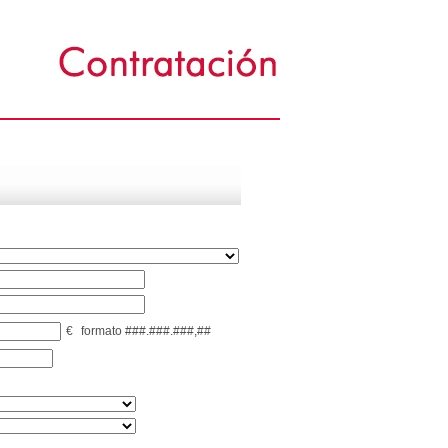
€
formato ###.###.###,##