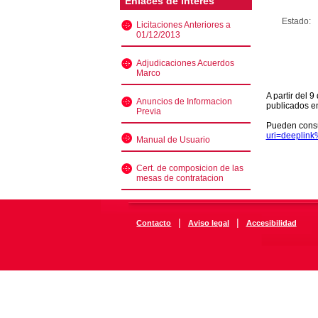
Enlaces de interés
Estado:
Licitaciones Anteriores a
01/12/2013
Adjudicaciones Acuerdos
Marco
A partir del 
Anuncios de Informacion
publicados e
Previa
Pueden consu
uri=deeplin
Manual de Usuario
Cert. de composicion de las
mesas de contratacion
|
|
Contacto
Aviso legal
Accesibilidad