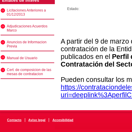
Enlaces de interés
Estado:
Licitaciones Anteriores a
01/12/2013
Adjudicaciones Acuerdos
Marco
A partir del 9 de marzo
Anuncios de Informacion
Previa
contratación de la Enti
publicados en el
Perfil
Manual de Usuario
Contratación del Sect
Cert. de composicion de las
mesas de contratacion
Pueden consultar los m
https://contratacionde
uri=deeplink%3Aperfi
|
|
Contacto
Aviso legal
Accesibilidad