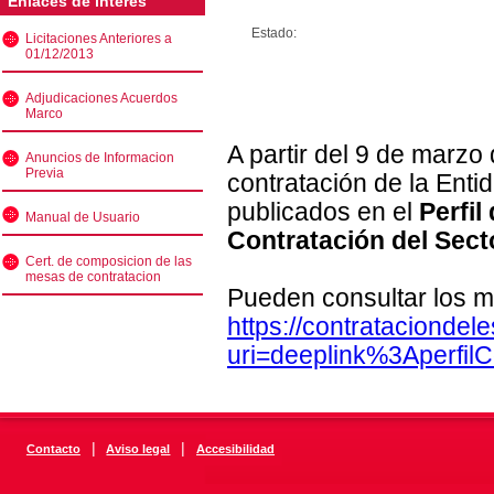
Enlaces de interés
Estado:
Licitaciones Anteriores a
01/12/2013
Adjudicaciones Acuerdos
Marco
A partir del 9 de marzo
Anuncios de Informacion
Previa
contratación de la Enti
publicados en el
Perfil
Manual de Usuario
Contratación del Sect
Cert. de composicion de las
mesas de contratacion
Pueden consultar los m
https://contratacionde
uri=deeplink%3Aperfi
|
|
Contacto
Aviso legal
Accesibilidad