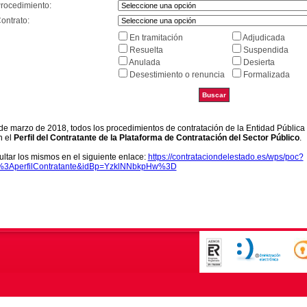
Procedimiento:
ontrato:
En tramitación
Adjudicada
Resuelta
Suspendida
Anulada
Desierta
Desestimiento o renuncia
Formalizada
9 de marzo de 2018, todos los procedimientos de contratación de la Entidad Pública
n el
Perfil del Contratante de la Plataforma de Contratación del Sector Público
.
ltar los mismos en el siguiente enlace:
https://contrataciondelestado.es/wps/poc?
k%3AperfilContratante&idBp=YzklNNbkpHw%3D