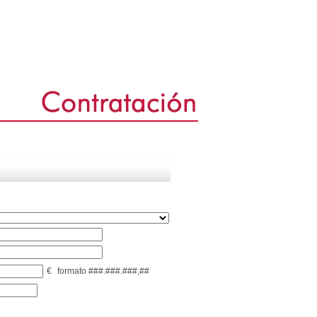
€
formato ###.###.###,##