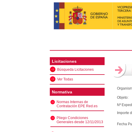
Licitaciones
Búsqueda Licitaciones
Ver Todas
Organism
Normativa
Objeto:
Normas Internas de
Nº Exped
Contratación EPE Red.es
Importe d
Pliego Condiciones
Generales desde 12/11/2013
Fecha Pu