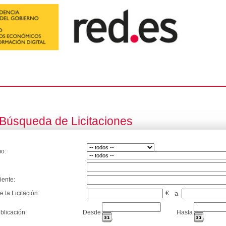
Búsqueda de Licitaciones
o:
iente:
e la Licitación:
€
a
blicación:
Desde
Hasta