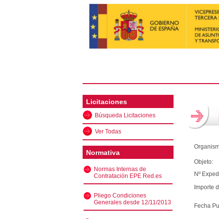
Licitaciones
Búsqueda Licitaciones
Ver Todas
Organism
Normativa
Objeto:
Normas Internas de
Nº Exped
Contratación EPE Red.es
Importe d
Pliego Condiciones
Generales desde 12/11/2013
Fecha Pu