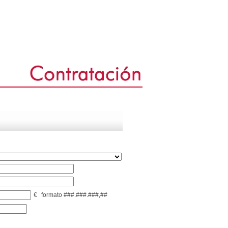
€
formato ###.###.###,##