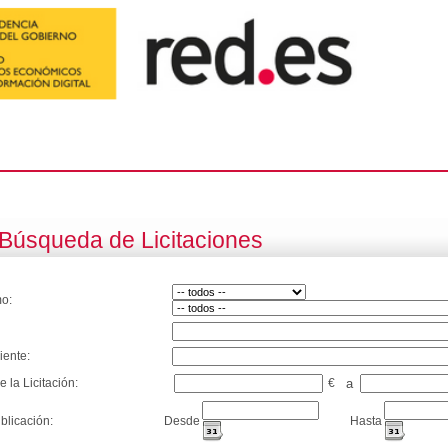
Búsqueda de Licitaciones
o:
iente:
e la Licitación:
€
a
blicación:
Desde
Hasta