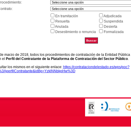
Procedimiento:
ontrato:
En tramitación
Adjudicada
Resuelta
Suspendida
Anulada
Desierta
Desestimiento o renuncia
Formalizada
9 de marzo de 2018, todos los procedimientos de contratación de la Entidad Pública
n el
Perfil del Contratante de la Plataforma de Contratación del Sector Público
.
ltar los mismos en el siguiente enlace:
https://contrataciondelestado.es/wps/poc?
k%3AperfilContratante&idBp=YzklNNbkpHw%3D