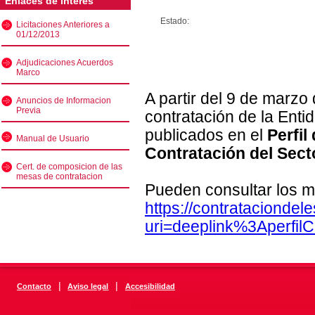
Enlaces de interés
Estado:
Licitaciones Anteriores a
01/12/2013
Adjudicaciones Acuerdos
Marco
A partir del 9 de marzo
Anuncios de Informacion
Previa
contratación de la Enti
publicados en el
Perfil
Manual de Usuario
Contratación del Sect
Cert. de composicion de las
mesas de contratacion
Pueden consultar los m
https://contratacionde
uri=deeplink%3Aperfi
|
|
Contacto
Aviso legal
Accesibilidad