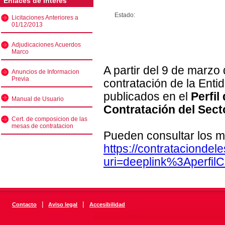
Enlaces de interés
Estado:
Licitaciones Anteriores a
01/12/2013
Adjudicaciones Acuerdos
Marco
A partir del 9 de marzo
Anuncios de Informacion
Previa
contratación de la Enti
publicados en el
Perfil
Manual de Usuario
Contratación del Sect
Cert. de composicion de las
mesas de contratacion
Pueden consultar los m
https://contratacionde
uri=deeplink%3Aperfi
|
|
Contacto
Aviso legal
Accesibilidad