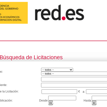
Búsqueda de Licitaciones
o:
iente:
e la Licitación:
€
a
blicación:
Desde
Hasta