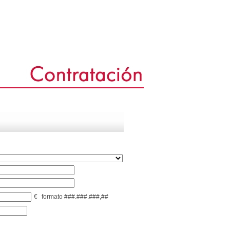
€
formato ###.###.###,##