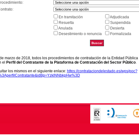
Procedimiento:
ontrato:
En tramitación
Adjudicada
Resuelta
Suspendida
Anulada
Desierta
Desestimiento o renuncia
Formalizada
9 de marzo de 2018, todos los procedimientos de contratación de la Entidad Pública
n el
Perfil del Contratante de la Plataforma de Contratación del Sector Público
.
ltar los mismos en el siguiente enlace:
https://contrataciondelestado.es/wps/poc?
k%3AperfilContratante&idBp=YzklNNbkpHw%3D