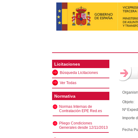
Licitaciones
Búsqueda Licitaciones
Ver Todas
Organism
Normativa
Objeto:
Normas Internas de
Nº Exped
Contratación EPE Red.es
Importe d
Pliego Condiciones
Generales desde 12/11/2013
Fecha Pu