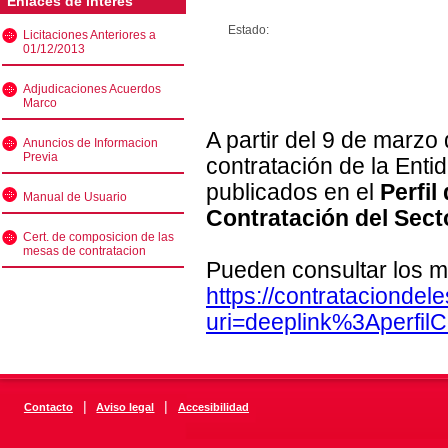
Enlaces de interés
Estado:
Licitaciones Anteriores a
01/12/2013
Adjudicaciones Acuerdos
Marco
A partir del 9 de marzo
Anuncios de Informacion
Previa
contratación de la Enti
publicados en el
Perfil
Manual de Usuario
Contratación del Sect
Cert. de composicion de las
mesas de contratacion
Pueden consultar los m
https://contratacionde
uri=deeplink%3Aperfi
|
|
Contacto
Aviso legal
Accesibilidad