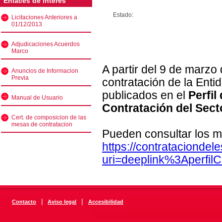
Enlaces de interés
Estado:
Licitaciones Anteriores a
01/12/2013
Adjudicaciones Acuerdos
Marco
A partir del 9 de marzo
Anuncios de Informacion
Previa
contratación de la Enti
publicados en el
Perfil
Manual de Usuario
Contratación del Sect
Cert. de composicion de las
mesas de contratacion
Pueden consultar los m
https://contratacionde
uri=deeplink%3Aperfi
|
|
Contacto
Aviso legal
Accesibilidad