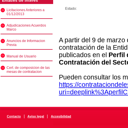
Enlaces de interés
Estado:
Licitaciones Anteriores a
01/12/2013
Adjudicaciones Acuerdos
Marco
A partir del 9 de marzo
Anuncios de Informacion
Previa
contratación de la Enti
publicados en el
Perfil
Manual de Usuario
Contratación del Sect
Cert. de composicion de las
mesas de contratacion
Pueden consultar los m
https://contratacionde
uri=deeplink%3Aperfi
|
|
Contacto
Aviso legal
Accesibilidad