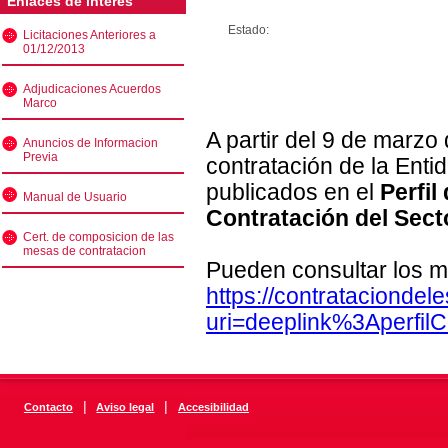
Enlaces de interés
Estado:
Licitaciones Anteriores a
01/12/2013
Adjudicaciones Acuerdos
Marco
A partir del 9 de marzo
Anuncios de Informacion
Previa
contratación de la Enti
publicados en el
Perfil
Manual de Usuario
Contratación del Sect
Cert. de composicion de las
mesas de contratacion
Pueden consultar los m
https://contratacionde
uri=deeplink%3Aperfi
|
|
Contacto
Aviso legal
Accesibilidad