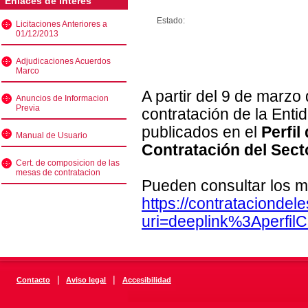
Enlaces de interés
Estado:
Licitaciones Anteriores a
01/12/2013
Adjudicaciones Acuerdos
Marco
A partir del 9 de marzo
Anuncios de Informacion
Previa
contratación de la Enti
publicados en el
Perfil
Manual de Usuario
Contratación del Sect
Cert. de composicion de las
mesas de contratacion
Pueden consultar los m
https://contratacionde
uri=deeplink%3Aperfi
|
|
Contacto
Aviso legal
Accesibilidad