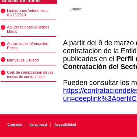
Enlaces de interés
Estado:
Licitaciones Anteriores a
01/12/2013
Adjudicaciones Acuerdos
Marco
A partir del 9 de marzo
Anuncios de Informacion
Previa
contratación de la Enti
publicados en el
Perfil
Manual de Usuario
Contratación del Sect
Cert. de composicion de las
mesas de contratacion
Pueden consultar los m
https://contratacionde
uri=deeplink%3Aperfi
|
|
Contacto
Aviso legal
Accesibilidad