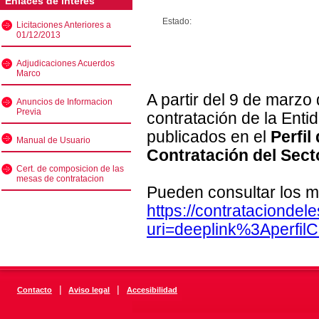
Enlaces de interés
Estado:
Licitaciones Anteriores a
01/12/2013
Adjudicaciones Acuerdos
Marco
A partir del 9 de marzo
Anuncios de Informacion
Previa
contratación de la Enti
publicados en el
Perfil
Manual de Usuario
Contratación del Sect
Cert. de composicion de las
mesas de contratacion
Pueden consultar los m
https://contratacionde
uri=deeplink%3Aperfi
|
|
Contacto
Aviso legal
Accesibilidad