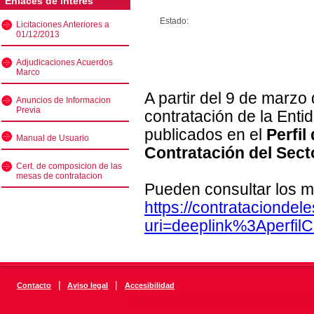
Enlaces de interés
Estado:
Licitaciones Anteriores a
01/12/2013
Adjudicaciones Acuerdos
Marco
A partir del 9 de marzo
Anuncios de Informacion
Previa
contratación de la Enti
publicados en el
Perfil
Manual de Usuario
Contratación del Sect
Cert. de composicion de las
mesas de contratacion
Pueden consultar los m
https://contratacionde
uri=deeplink%3Aperfi
|
|
Contacto
Aviso legal
Accesibilidad