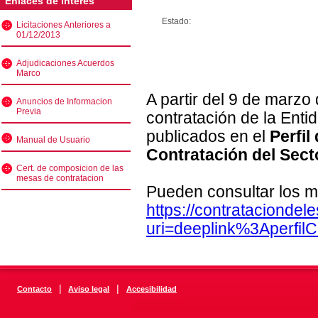
Enlaces de interés
Estado:
Licitaciones Anteriores a
01/12/2013
Adjudicaciones Acuerdos
Marco
A partir del 9 de marzo
Anuncios de Informacion
Previa
contratación de la Enti
publicados en el
Perfil
Manual de Usuario
Contratación del Sect
Cert. de composicion de las
mesas de contratacion
Pueden consultar los m
https://contratacionde
uri=deeplink%3Aperfi
|
|
Contacto
Aviso legal
Accesibilidad