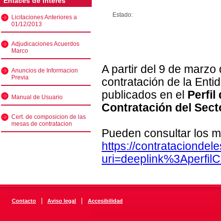
Enlaces de interés
Estado:
Licitaciones Anteriores a
01/12/2013
Adjudicaciones Acuerdos
Marco
A partir del 9 de marzo
Anuncios de Informacion
Previa
contratación de la Enti
publicados en el
Perfil
Manual de Usuario
Contratación del Sect
Cert. de composicion de las
mesas de contratacion
Pueden consultar los m
https://contratacionde
uri=deeplink%3Aperfi
|
|
Contacto
Aviso legal
Accesibilidad