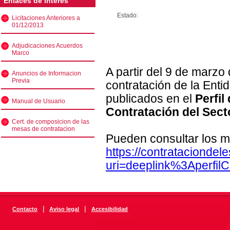
Enlaces de interés
Estado:
Licitaciones Anteriores a
01/12/2013
Adjudicaciones Acuerdos
Marco
A partir del 9 de marzo
Anuncios de Informacion
Previa
contratación de la Enti
publicados en el
Perfil
Manual de Usuario
Contratación del Sect
Cert. de composicion de las
mesas de contratacion
Pueden consultar los m
https://contratacionde
uri=deeplink%3Aperfi
|
|
Contacto
Aviso legal
Accesibilidad