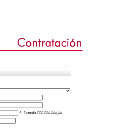
€
formato ###.###.###,##