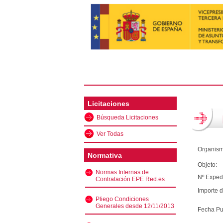
Licitaciones
Búsqueda Licitaciones
Ver Todas
Organism
Normativa
Objeto:
Normas Internas de
Nº Exped
Contratación EPE Red.es
Importe d
Pliego Condiciones
Generales desde 12/11/2013
Fecha Pu