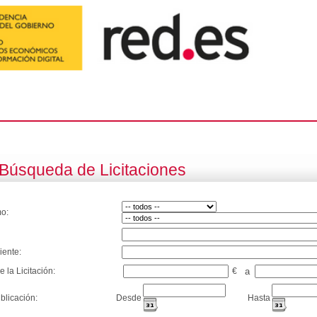
Búsqueda de Licitaciones
o:
iente:
e la Licitación:
€
a
blicación:
Desde
Hasta