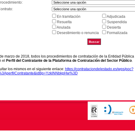
Procedimiento:
ontrato:
En tramitación
Adjudicada
Resuelta
Suspendida
Anulada
Desierta
Desestimiento o renuncia
Formalizada
9 de marzo de 2018, todos los procedimientos de contratación de la Entidad Pública
n el
Perfil del Contratante de la Plataforma de Contratación del Sector Público
.
ltar los mismos en el siguiente enlace:
https://contrataciondelestado.es/wps/poc?
k%3AperfilContratante&idBp=YzklNNbkpHw%3D