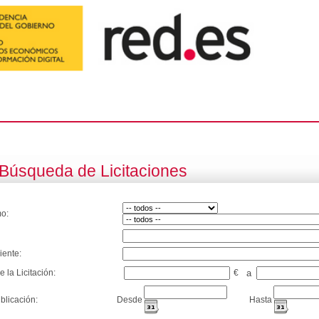
Búsqueda de Licitaciones
o:
iente:
e la Licitación:
€
a
blicación:
Desde
Hasta