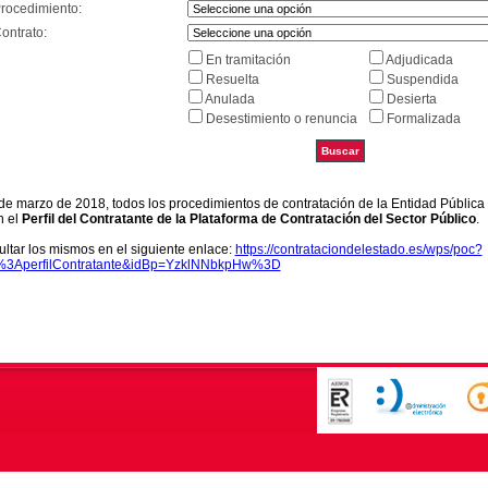
Procedimiento:
ontrato:
En tramitación
Adjudicada
Resuelta
Suspendida
Anulada
Desierta
Desestimiento o renuncia
Formalizada
9 de marzo de 2018, todos los procedimientos de contratación de la Entidad Pública
n el
Perfil del Contratante de la Plataforma de Contratación del Sector Público
.
ltar los mismos en el siguiente enlace:
https://contrataciondelestado.es/wps/poc?
k%3AperfilContratante&idBp=YzklNNbkpHw%3D