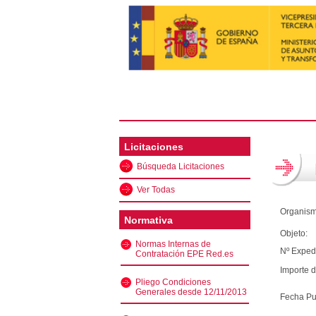
Licitaciones
Búsqueda Licitaciones
Ver Todas
Organism
Normativa
Objeto:
Normas Internas de
Nº Exped
Contratación EPE Red.es
Importe d
Pliego Condiciones
Generales desde 12/11/2013
Fecha Pu