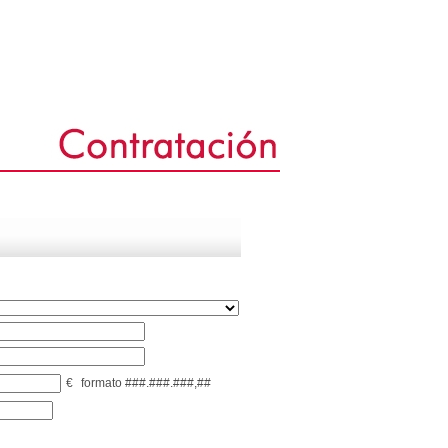
€
formato ###.###.###,##