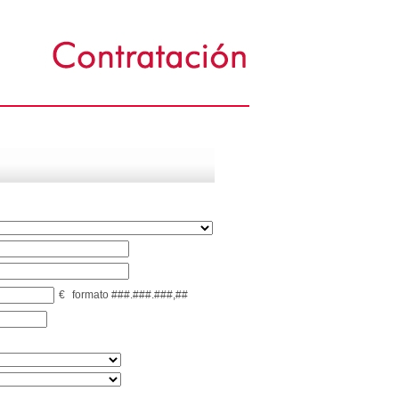
€
formato ###.###.###,##