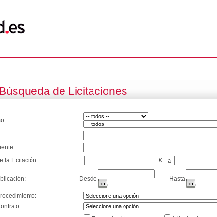
Búsqueda de Licitaciones
o:
iente:
e la Licitación:
€
a
blicación:
Desde
Hasta
Procedimiento:
ontrato: