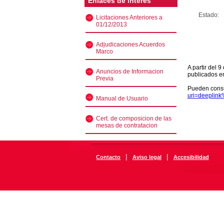
Enlaces de interés
Estado:
Licitaciones Anteriores a
01/12/2013
Adjudicaciones Acuerdos
Marco
A partir del 
Anuncios de Informacion
publicados e
Previa
Pueden consu
uri=deeplin
Manual de Usuario
Cert. de composicion de las
mesas de contratacion
|
|
Contacto
Aviso legal
Accesibilidad