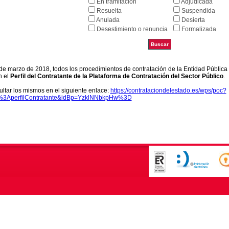
En tramitación
Adjudicada
Resuelta
Suspendida
Anulada
Desierta
Desestimiento o renuncia
Formalizada
9 de marzo de 2018, todos los procedimientos de contratación de la Entidad Pública
n el
Perfil del Contratante de la Plataforma de Contratación del Sector Público
.
ltar los mismos en el siguiente enlace:
https://contrataciondelestado.es/wps/poc?
k%3AperfilContratante&idBp=YzklNNbkpHw%3D