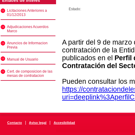
Enlaces de interés
Estado:
Licitaciones Anteriores a
01/12/2013
Adjudicaciones Acuerdos
Marco
A partir del 9 de marzo
Anuncios de Informacion
Previa
contratación de la Enti
publicados en el
Perfil
Manual de Usuario
Contratación del Sect
Cert. de composicion de las
mesas de contratacion
Pueden consultar los m
https://contratacionde
uri=deeplink%3Aperfi
|
|
Contacto
Aviso legal
Accesibilidad