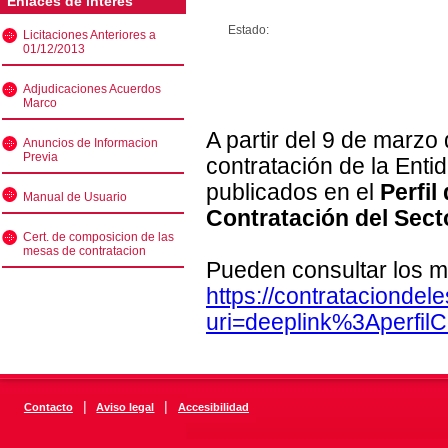
Enlaces de interés
Estado:
Licitaciones Anteriores a
01/12/2013
Adjudicaciones Acuerdos
Marco
A partir del 9 de marzo
Anuncios de Informacion
Previa
contratación de la Enti
publicados en el
Perfil
Manual de Usuario
Contratación del Sect
Cert. de composicion de las
mesas de contratacion
Pueden consultar los m
https://contratacionde
uri=deeplink%3Aperfi
|
|
Contacto
Aviso legal
Accesibilidad