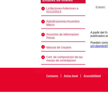
Enlaces de interés
Estado:
Licitaciones Anteriores a
01/12/2013
Adjudicaciones Acuerdos
Marco
A partir del 
Anuncios de Informacion
publicados e
Previa
Pueden consu
uri=deeplin
Manual de Usuario
Cert. de composicion de las
mesas de contratacion
|
|
Contacto
Aviso legal
Accesibilidad