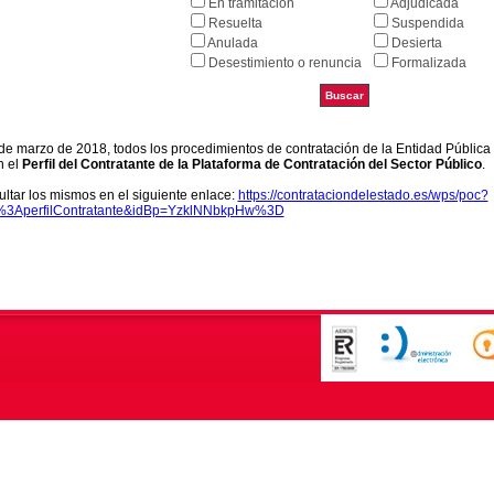
En tramitación
Adjudicada
Resuelta
Suspendida
Anulada
Desierta
Desestimiento o renuncia
Formalizada
9 de marzo de 2018, todos los procedimientos de contratación de la Entidad Pública
n el
Perfil del Contratante de la Plataforma de Contratación del Sector Público
.
ltar los mismos en el siguiente enlace:
https://contrataciondelestado.es/wps/poc?
k%3AperfilContratante&idBp=YzklNNbkpHw%3D