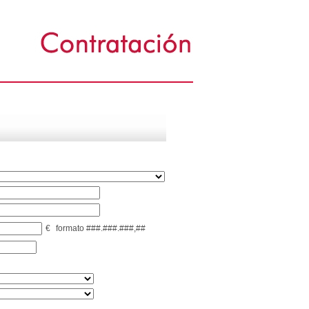
€
formato ###.###.###,##