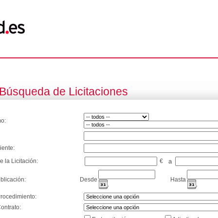
Búsqueda de Licitaciones
o:
iente:
e la Licitación:
€
a
blicación:
Desde
Hasta
Procedimiento:
ontrato: