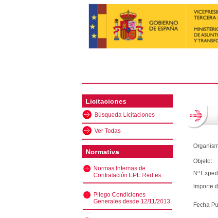
Licitaciones
Búsqueda Licitaciones
Ver Todas
Organism
Normativa
Objeto:
Normas Internas de
Nº Exped
Contratación EPE Red.es
Importe d
Pliego Condiciones
Generales desde 12/11/2013
Fecha Pu