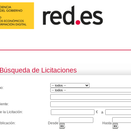
Búsqueda de Licitaciones
o:
iente:
e la Licitación:
€
a
blicación:
Desde
Hasta