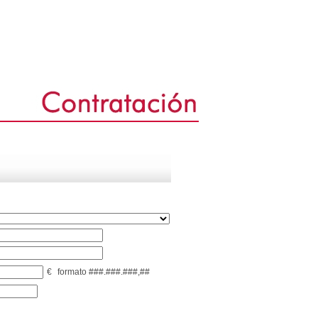
€
formato ###.###.###,##