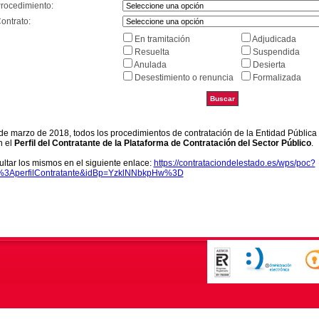
Procedimiento:
ontrato:
En tramitación
Adjudicada
Resuelta
Suspendida
Anulada
Desierta
Desestimiento o renuncia
Formalizada
9 de marzo de 2018, todos los procedimientos de contratación de la Entidad Pública
n el
Perfil del Contratante de la Plataforma de Contratación del Sector Público
.
ltar los mismos en el siguiente enlace:
https://contrataciondelestado.es/wps/poc?
k%3AperfilContratante&idBp=YzklNNbkpHw%3D