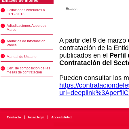
Enlaces de interés
Estado:
Licitaciones Anteriores a
01/12/2013
Adjudicaciones Acuerdos
Marco
A partir del 9 de marzo
Anuncios de Informacion
Previa
contratación de la Enti
publicados en el
Perfil
Manual de Usuario
Contratación del Sect
Cert. de composicion de las
mesas de contratacion
Pueden consultar los m
https://contratacionde
uri=deeplink%3Aperfi
|
|
Contacto
Aviso legal
Accesibilidad