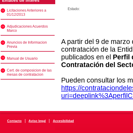
Enlaces de interés
Estado:
Licitaciones Anteriores a
01/12/2013
Adjudicaciones Acuerdos
Marco
A partir del 9 de marzo
Anuncios de Informacion
Previa
contratación de la Enti
publicados en el
Perfil
Manual de Usuario
Contratación del Sect
Cert. de composicion de las
mesas de contratacion
Pueden consultar los m
https://contratacionde
uri=deeplink%3Aperfi
|
|
Contacto
Aviso legal
Accesibilidad