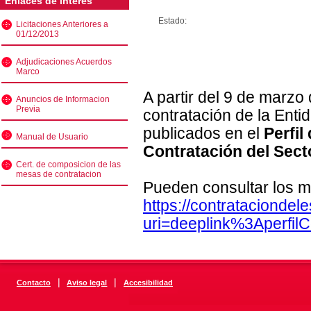
Enlaces de interés
Estado:
Licitaciones Anteriores a
01/12/2013
Adjudicaciones Acuerdos
Marco
A partir del 9 de marzo
Anuncios de Informacion
Previa
contratación de la Enti
publicados en el
Perfil
Manual de Usuario
Contratación del Sect
Cert. de composicion de las
mesas de contratacion
Pueden consultar los m
https://contratacionde
uri=deeplink%3Aperfi
|
|
Contacto
Aviso legal
Accesibilidad