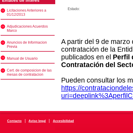
Enlaces de interés
Estado:
Licitaciones Anteriores a
01/12/2013
Adjudicaciones Acuerdos
Marco
A partir del 9 de marzo
Anuncios de Informacion
Previa
contratación de la Enti
publicados en el
Perfil
Manual de Usuario
Contratación del Sect
Cert. de composicion de las
mesas de contratacion
Pueden consultar los m
https://contratacionde
uri=deeplink%3Aperfi
|
|
Contacto
Aviso legal
Accesibilidad