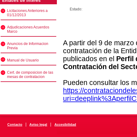
Enlaces de interés
Estado:
Licitaciones Anteriores a
01/12/2013
Adjudicaciones Acuerdos
Marco
A partir del 9 de marzo
Anuncios de Informacion
Previa
contratación de la Enti
publicados en el
Perfil
Manual de Usuario
Contratación del Sect
Cert. de composicion de las
mesas de contratacion
Pueden consultar los m
https://contratacionde
uri=deeplink%3Aperfi
|
|
Contacto
Aviso legal
Accesibilidad