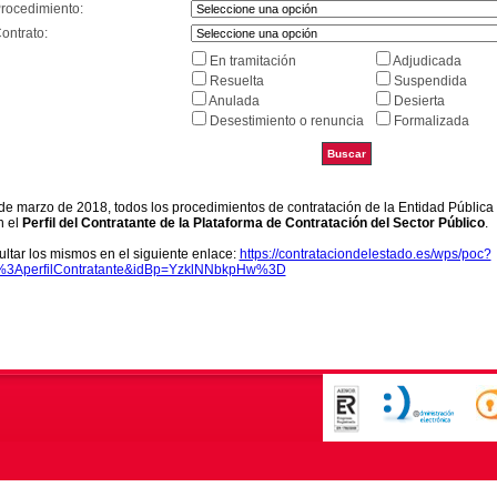
Procedimiento:
ontrato:
En tramitación
Adjudicada
Resuelta
Suspendida
Anulada
Desierta
Desestimiento o renuncia
Formalizada
9 de marzo de 2018, todos los procedimientos de contratación de la Entidad Pública
n el
Perfil del Contratante de la Plataforma de Contratación del Sector Público
.
ltar los mismos en el siguiente enlace:
https://contrataciondelestado.es/wps/poc?
k%3AperfilContratante&idBp=YzklNNbkpHw%3D