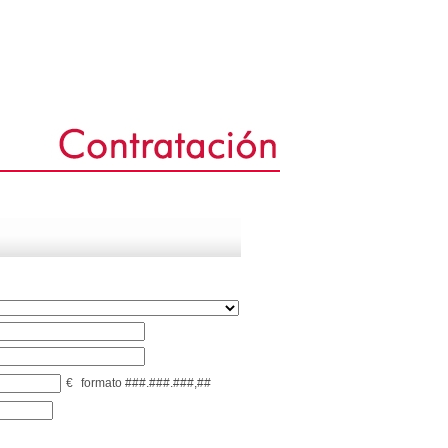
€
formato ###.###.###,##