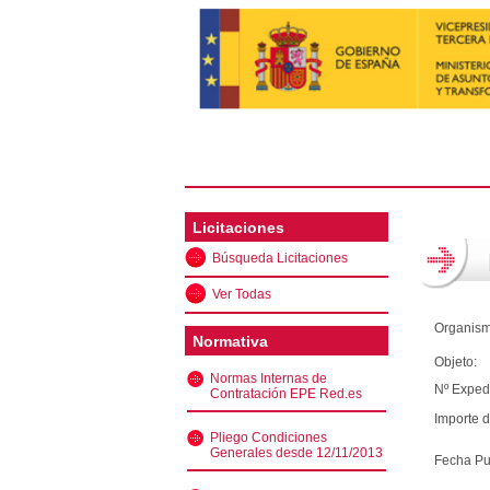
Licitaciones
Búsqueda Licitaciones
Ver Todas
Organism
Normativa
Objeto:
Normas Internas de
Nº Exped
Contratación EPE Red.es
Importe d
Pliego Condiciones
Generales desde 12/11/2013
Fecha Pu