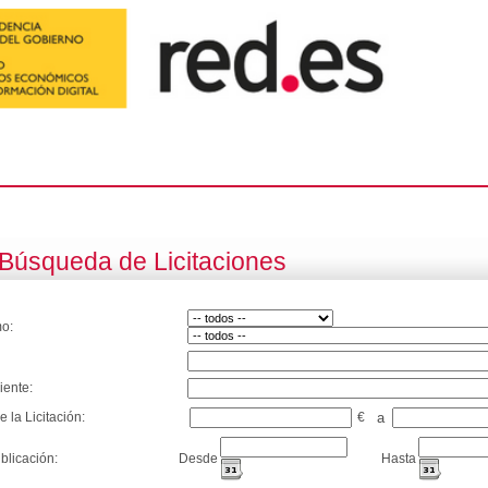
Búsqueda de Licitaciones
o:
iente:
e la Licitación:
€
a
blicación:
Desde
Hasta