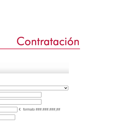
€
formato ###.###.###,##