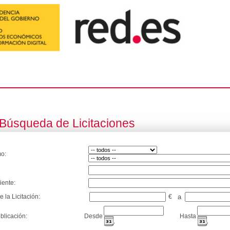
Búsqueda de Licitaciones
o:
iente:
e la Licitación:
€
a
blicación:
Desde
Hasta