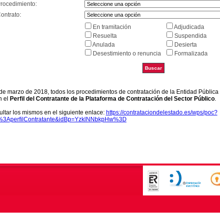
Procedimiento:
ontrato:
En tramitación
Adjudicada
Resuelta
Suspendida
Anulada
Desierta
Desestimiento o renuncia
Formalizada
9 de marzo de 2018, todos los procedimientos de contratación de la Entidad Pública
n el
Perfil del Contratante de la Plataforma de Contratación del Sector Público
.
ltar los mismos en el siguiente enlace:
https://contrataciondelestado.es/wps/poc?
k%3AperfilContratante&idBp=YzklNNbkpHw%3D