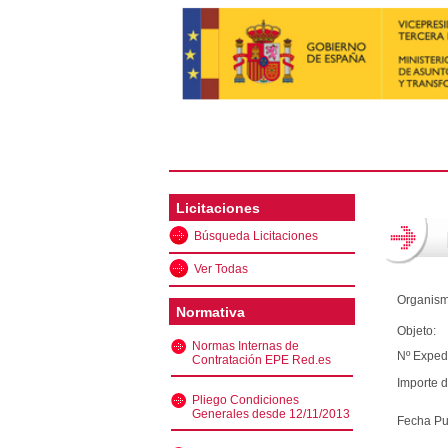
Licitaciones
Búsqueda Licitaciones
Ver Todas
Organism
Normativa
Objeto:
Normas Internas de
Nº Exped
Contratación EPE Red.es
Importe d
Pliego Condiciones
Generales desde 12/11/2013
Fecha Pu