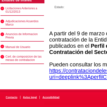
Enlaces de interés
Estado:
Licitaciones Anteriores a
01/12/2013
Adjudicaciones Acuerdos
Marco
A partir del 9 de marzo
Anuncios de Informacion
Previa
contratación de la Enti
publicados en el
Perfil
Manual de Usuario
Contratación del Sect
Cert. de composicion de las
mesas de contratacion
Pueden consultar los m
https://contratacionde
uri=deeplink%3Aperfi
|
|
Contacto
Aviso legal
Accesibilidad