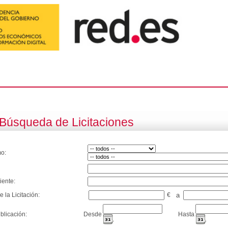
Búsqueda de Licitaciones
o:
iente:
e la Licitación:
€
a
blicación:
Desde
Hasta