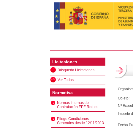
Licitaciones
Búsqueda Licitaciones
Ver Todas
Organism
Normativa
Objeto:
Normas Internas de
Nº Exped
Contratación EPE Red.es
Importe d
Pliego Condiciones
Generales desde 12/11/2013
Fecha Pu