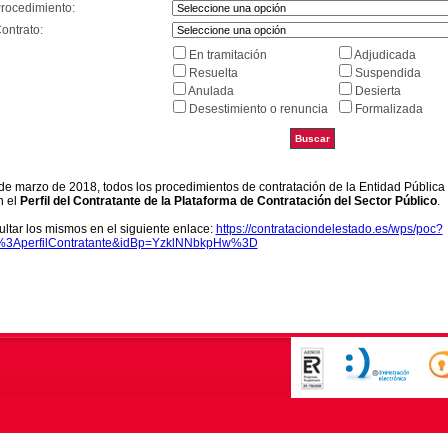
Procedimiento:
ontrato:
En tramitación
Adjudicada
Resuelta
Suspendida
Anulada
Desierta
Desestimiento o renuncia
Formalizada
9 de marzo de 2018, todos los procedimientos de contratación de la Entidad Pública
n el
Perfil del Contratante de la Plataforma de Contratación del Sector Público
.
ltar los mismos en el siguiente enlace:
https://contrataciondelestado.es/wps/poc?
k%3AperfilContratante&idBp=YzklNNbkpHw%3D