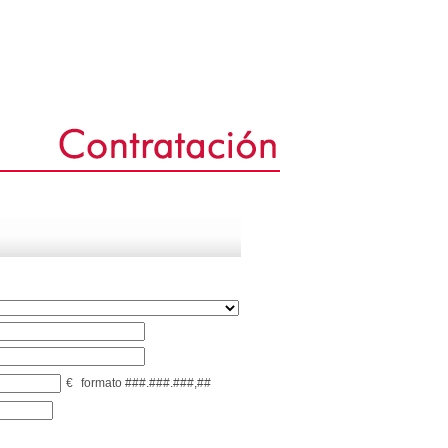
€
formato ###.###.###,##