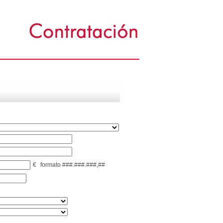
€
formato ###.###.###,##