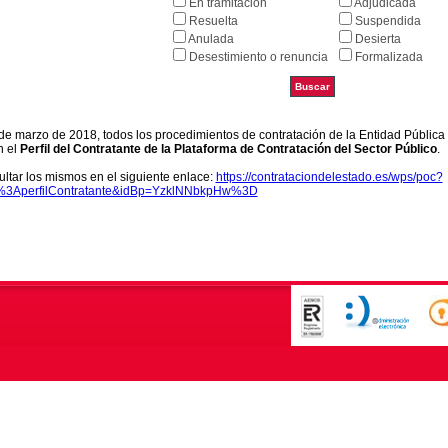
En tramitación
Adjudicada
Resuelta
Suspendida
Anulada
Desierta
Desestimiento o renuncia
Formalizada
9 de marzo de 2018, todos los procedimientos de contratación de la Entidad Pública
n el
Perfil del Contratante de la Plataforma de Contratación del Sector Público
.
ltar los mismos en el siguiente enlace:
https://contrataciondelestado.es/wps/poc?
k%3AperfilContratante&idBp=YzklNNbkpHw%3D