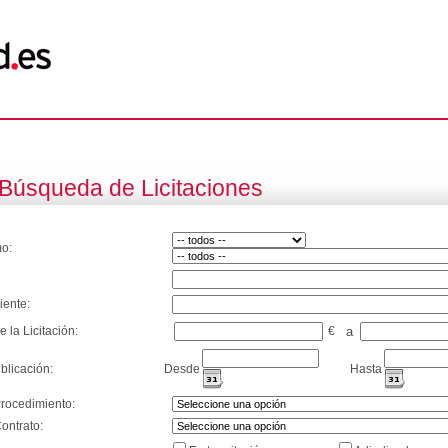
Búsqueda de Licitaciones
o:
iente:
e la Licitación:
€
a
blicación:
Desde
Hasta
Procedimiento:
ontrato: