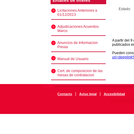
Enlaces de interés
Estado:
Licitaciones Anteriores a
01/12/2013
Adjudicaciones Acuerdos
Marco
A partir del 
Anuncios de Informacion
publicados e
Previa
Pueden consu
uri=deeplin
Manual de Usuario
Cert. de composicion de las
mesas de contratacion
|
|
Contacto
Aviso legal
Accesibilidad