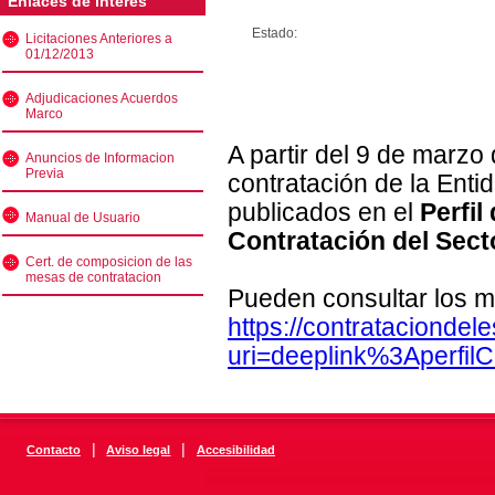
Enlaces de interés
Estado:
Licitaciones Anteriores a
01/12/2013
Adjudicaciones Acuerdos
Marco
A partir del 9 de marzo
Anuncios de Informacion
Previa
contratación de la Enti
publicados en el
Perfil
Manual de Usuario
Contratación del Sect
Cert. de composicion de las
mesas de contratacion
Pueden consultar los m
https://contratacionde
uri=deeplink%3Aperfi
|
|
Contacto
Aviso legal
Accesibilidad