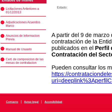
Enlaces de interés
Estado:
Licitaciones Anteriores a
01/12/2013
Adjudicaciones Acuerdos
Marco
A partir del 9 de marzo
Anuncios de Informacion
Previa
contratación de la Enti
publicados en el
Perfil
Manual de Usuario
Contratación del Sect
Cert. de composicion de las
mesas de contratacion
Pueden consultar los m
https://contratacionde
uri=deeplink%3Aperfi
|
|
Contacto
Aviso legal
Accesibilidad