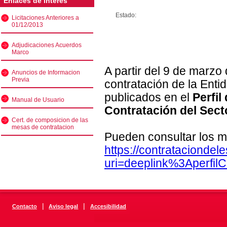
Enlaces de interés
Estado:
Licitaciones Anteriores a
01/12/2013
Adjudicaciones Acuerdos
Marco
A partir del 9 de marzo
Anuncios de Informacion
Previa
contratación de la Enti
publicados en el
Perfil
Manual de Usuario
Contratación del Sect
Cert. de composicion de las
mesas de contratacion
Pueden consultar los m
https://contratacionde
uri=deeplink%3Aperfi
|
|
Contacto
Aviso legal
Accesibilidad