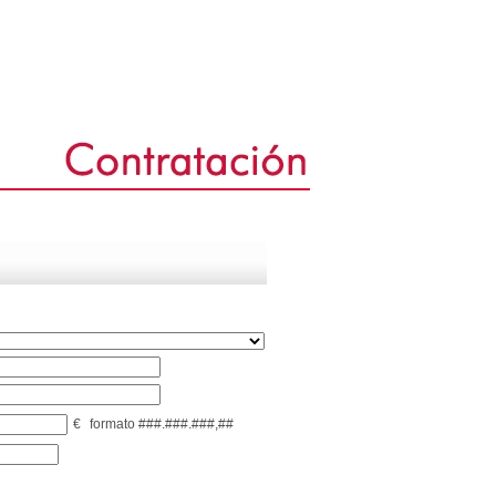
€
formato ###.###.###,##