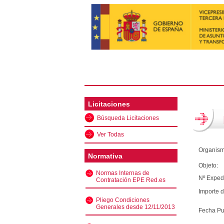
Licitaciones
Búsqueda Licitaciones
Ver Todas
Organism
Normativa
Objeto:
Normas Internas de
Nº Exped
Contratación EPE Red.es
Importe d
Pliego Condiciones
Generales desde 12/11/2013
Fecha Pu