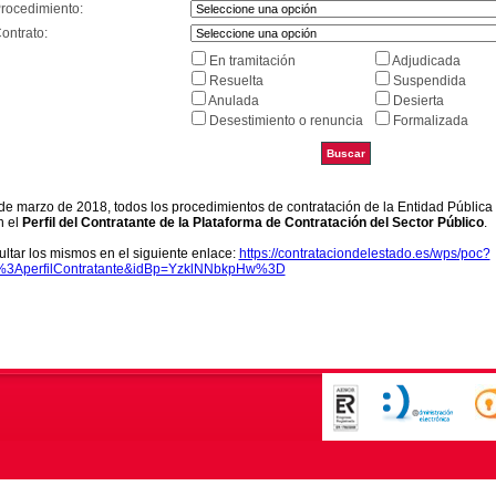
Procedimiento:
ontrato:
En tramitación
Adjudicada
Resuelta
Suspendida
Anulada
Desierta
Desestimiento o renuncia
Formalizada
9 de marzo de 2018, todos los procedimientos de contratación de la Entidad Pública
n el
Perfil del Contratante de la Plataforma de Contratación del Sector Público
.
ltar los mismos en el siguiente enlace:
https://contrataciondelestado.es/wps/poc?
k%3AperfilContratante&idBp=YzklNNbkpHw%3D