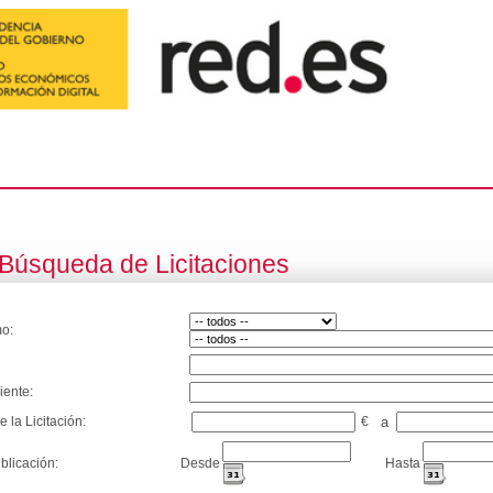
Búsqueda de Licitaciones
o:
iente:
e la Licitación:
€
a
blicación:
Desde
Hasta