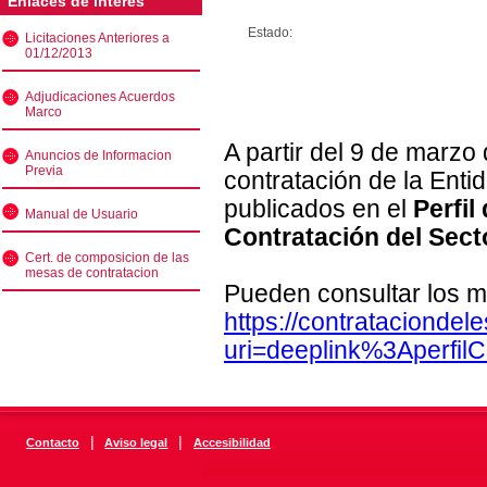
Enlaces de interés
Estado:
Licitaciones Anteriores a
01/12/2013
Adjudicaciones Acuerdos
Marco
A partir del 9 de marzo
Anuncios de Informacion
Previa
contratación de la Enti
publicados en el
Perfil
Manual de Usuario
Contratación del Sect
Cert. de composicion de las
mesas de contratacion
Pueden consultar los m
https://contratacionde
uri=deeplink%3Aperfi
|
|
Contacto
Aviso legal
Accesibilidad