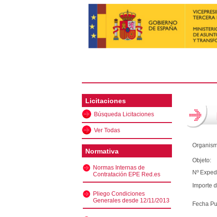
Licitaciones
Búsqueda Licitaciones
Ver Todas
Organism
Normativa
Objeto:
Normas Internas de
Nº Exped
Contratación EPE Red.es
Importe d
Pliego Condiciones
Generales desde 12/11/2013
Fecha Pu