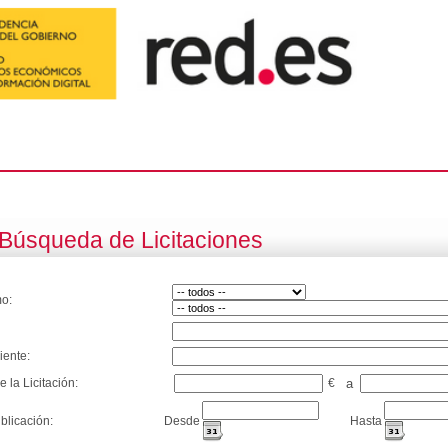
Búsqueda de Licitaciones
o:
iente:
e la Licitación:
€
a
blicación:
Desde
Hasta