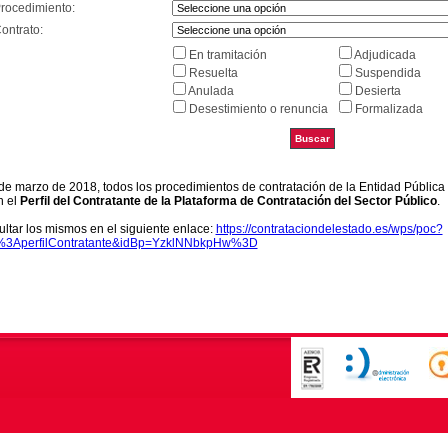
Procedimiento:
ontrato:
En tramitación
Adjudicada
Resuelta
Suspendida
Anulada
Desierta
Desestimiento o renuncia
Formalizada
9 de marzo de 2018, todos los procedimientos de contratación de la Entidad Pública
n el
Perfil del Contratante de la Plataforma de Contratación del Sector Público
.
ltar los mismos en el siguiente enlace:
https://contrataciondelestado.es/wps/poc?
k%3AperfilContratante&idBp=YzklNNbkpHw%3D