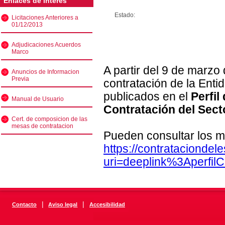
Enlaces de interés
Estado:
Licitaciones Anteriores a
01/12/2013
Adjudicaciones Acuerdos
Marco
A partir del 9 de marzo
Anuncios de Informacion
Previa
contratación de la Enti
publicados en el
Perfil
Manual de Usuario
Contratación del Sect
Cert. de composicion de las
mesas de contratacion
Pueden consultar los m
https://contratacionde
uri=deeplink%3Aperfi
|
|
Contacto
Aviso legal
Accesibilidad