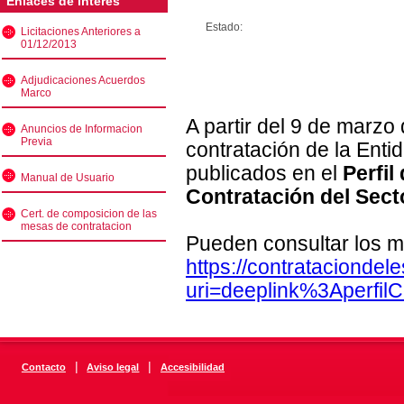
Enlaces de interés
Estado:
Licitaciones Anteriores a
01/12/2013
Adjudicaciones Acuerdos
Marco
A partir del 9 de marzo
Anuncios de Informacion
Previa
contratación de la Enti
publicados en el
Perfil
Manual de Usuario
Contratación del Sect
Cert. de composicion de las
mesas de contratacion
Pueden consultar los m
https://contratacionde
uri=deeplink%3Aperfi
|
|
Contacto
Aviso legal
Accesibilidad