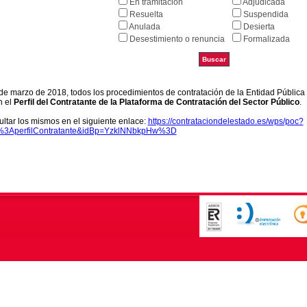
En tramitación
Adjudicada
Resuelta
Suspendida
Anulada
Desierta
Desestimiento o renuncia
Formalizada
9 de marzo de 2018, todos los procedimientos de contratación de la Entidad Pública
n el
Perfil del Contratante de la Plataforma de Contratación del Sector Público
.
ltar los mismos en el siguiente enlace:
https://contrataciondelestado.es/wps/poc?
k%3AperfilContratante&idBp=YzklNNbkpHw%3D