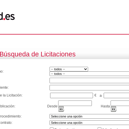
Búsqueda de Licitaciones
o:
iente:
e la Licitación:
€
a
blicación:
Desde
Hasta
Procedimiento:
ontrato: