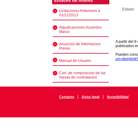
Enlaces de interés
Estado:
Licitaciones Anteriores a
01/12/2013
Adjudicaciones Acuerdos
Marco
A partir del 
Anuncios de Informacion
publicados e
Previa
Pueden consu
uri=deeplin
Manual de Usuario
Cert. de composicion de las
mesas de contratacion
|
|
Contacto
Aviso legal
Accesibilidad