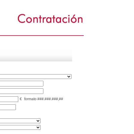
€
formato ###.###.###,##