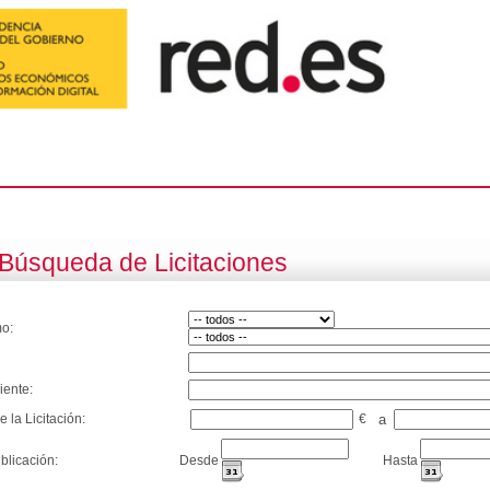
Búsqueda de Licitaciones
o:
iente:
e la Licitación:
€
a
blicación:
Desde
Hasta