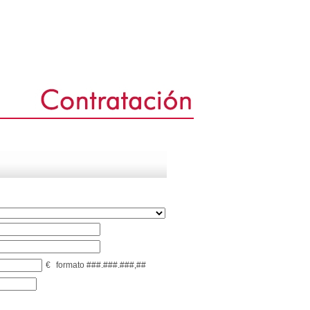
€
formato ###.###.###,##