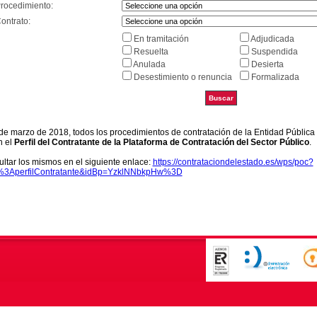
Procedimiento:
ontrato:
En tramitación
Adjudicada
Resuelta
Suspendida
Anulada
Desierta
Desestimiento o renuncia
Formalizada
9 de marzo de 2018, todos los procedimientos de contratación de la Entidad Pública
n el
Perfil del Contratante de la Plataforma de Contratación del Sector Público
.
ltar los mismos en el siguiente enlace:
https://contrataciondelestado.es/wps/poc?
k%3AperfilContratante&idBp=YzklNNbkpHw%3D