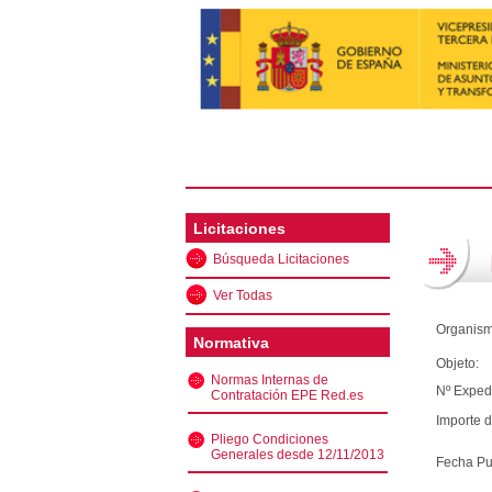
Licitaciones
Búsqueda Licitaciones
Ver Todas
Organism
Normativa
Objeto:
Normas Internas de
Nº Exped
Contratación EPE Red.es
Importe d
Pliego Condiciones
Generales desde 12/11/2013
Fecha Pu