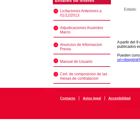
Enlaces de interés
Estado:
Licitaciones Anteriores a
01/12/2013
Adjudicaciones Acuerdos
Marco
A partir del 
Anuncios de Informacion
publicados e
Previa
Pueden consu
uri=deeplin
Manual de Usuario
Cert. de composicion de las
mesas de contratacion
|
|
Contacto
Aviso legal
Accesibilidad