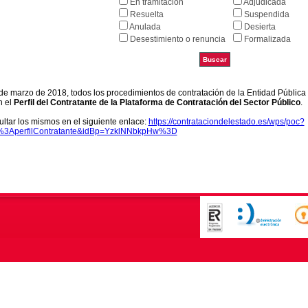
En tramitación
Adjudicada
Resuelta
Suspendida
Anulada
Desierta
Desestimiento o renuncia
Formalizada
9 de marzo de 2018, todos los procedimientos de contratación de la Entidad Pública
n el
Perfil del Contratante de la Plataforma de Contratación del Sector Público
.
ltar los mismos en el siguiente enlace:
https://contrataciondelestado.es/wps/poc?
k%3AperfilContratante&idBp=YzklNNbkpHw%3D