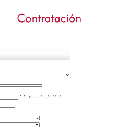
€
formato ###.###.###,##