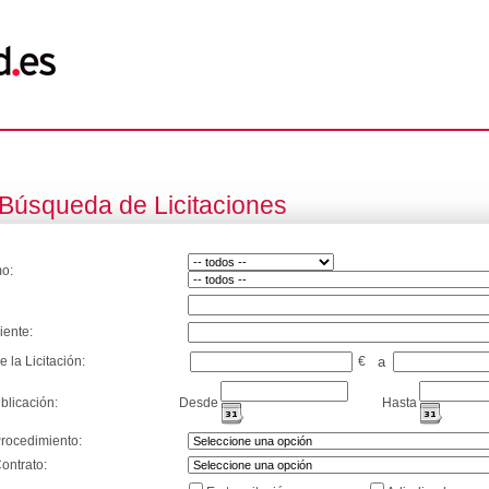
Búsqueda de Licitaciones
o:
iente:
e la Licitación:
€
a
blicación:
Desde
Hasta
Procedimiento:
ontrato: