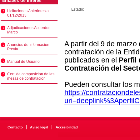
Enlaces de interés
Estado:
Licitaciones Anteriores a
01/12/2013
Adjudicaciones Acuerdos
Marco
A partir del 9 de marzo
Anuncios de Informacion
Previa
contratación de la Enti
publicados en el
Perfil
Manual de Usuario
Contratación del Sect
Cert. de composicion de las
mesas de contratacion
Pueden consultar los m
https://contratacionde
uri=deeplink%3Aperfi
|
|
Contacto
Aviso legal
Accesibilidad