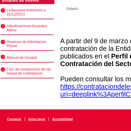
Enlaces de interés
Estado:
Licitaciones Anteriores a
01/12/2013
Adjudicaciones Acuerdos
Marco
A partir del 9 de marzo
Anuncios de Informacion
Previa
contratación de la Enti
publicados en el
Perfil
Manual de Usuario
Contratación del Sect
Cert. de composicion de las
mesas de contratacion
Pueden consultar los m
https://contratacionde
uri=deeplink%3Aperfi
|
|
Contacto
Aviso legal
Accesibilidad